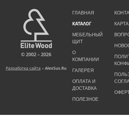
ГЛАВНАЯ
КОНТ
КАТАЛОГ
КАРТА
МЕБЕЛЬНЫЙ
ВОПР
ЩИТ
НОВО
О
© 2002 – 2026
ПОЛИ
КОМПАНИИ
КОНФ
Разработка сайта
– AlexSus.Ru
ГАЛЕРЕЯ
ПОЛЬ
ОПЛАТА И
СОГЛ
ДОСТАВКА
ОФЕР
ПОЛЕЗНОЕ