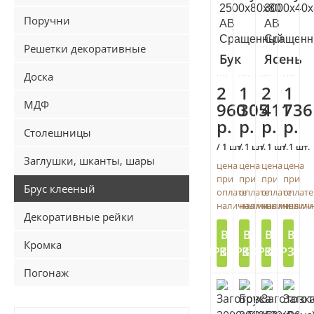
2500х80х80
3000х40х
Поручни
АВ
АВ
Сращенный
Сращенн
Решетки декоративные
Бук
Ясень
Доска
2
1
2
1
МДФ
960
305
411
736
р.
р.
р.
р.
Столешницы
/ 1 шт.
/ 1 шт.
/ 1 шт.
/ 1 шт.
Заглушки, шканты, шары
цена
цена
цена
цена
при
при
при
при
Брус клееный
оплате
оплате
оплате
оплате
наличными
наличными
наличными
налич
Декоративные рейки
В
В
В
В
Кромка
КОРЗИНУ
КОРЗИНУ
КОРЗИНУ
КОРЗИН
Погонаж