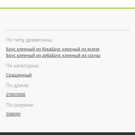
По типу древесины:
Брус клееный из бука
Брус клееный из ясеня
Брус клееный из дуба
Брус клееный из сосны
По категории:
Сращенный
По длине:
2500
3000
По ширине:
50
80
90