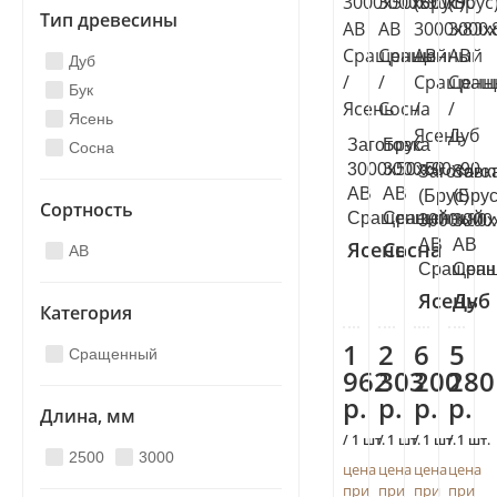
Тип древесины
Дуб
Бук
Ясень
Заготовка
Брус
Сосна
3000х50х50
3000х90х90
Заготовк
Заго
АВ
АВ
(Брус)
(Брус
Сортность
Сращенный
Сращенный
3000х80х
3000
АВ
АВ
Ясень
Сосна
AB
Сращенн
Сра
Ясень
Дуб
Категория
1
2
6
5
Сращенный
962
303
200
280
р.
р.
р.
р.
Длина, мм
/ 1 шт.
/ 1 шт.
/ 1 шт.
/ 1 шт.
2500
3000
цена
цена
цена
цена
при
при
при
при