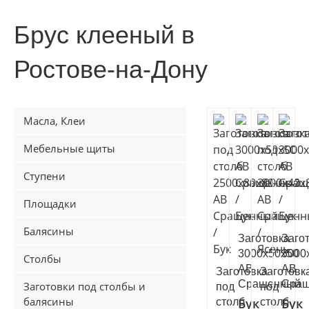
Брус клееный в
Ростове-на-Дону
Масла, Клеи
Мебельные щиты
Ступени
Площадки
Балясины
Заготовка
Заго
3000х50х50
3000
Столбы
АВ
АВ
Заготовка
Заготовк
Сращенный
Сра
Заготовки под столбы и
под
под
балясины
Бук
Бук
столб
столб