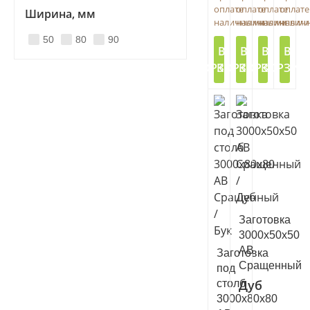
оплате
оплате
оплате
оплате
Ширина, мм
наличными
наличными
наличными
налич
50
80
90
В
В
В
В
КОРЗИНУ
КОРЗИНУ
КОРЗИНУ
КОРЗИН
Заготовка
3000х50х50
АВ
Заготовка
Сращенный
под
Дуб
столб
3000x80x80